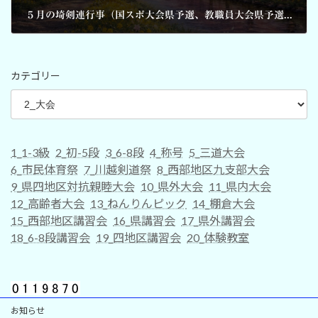
５月の埼剣連行事（国スポ大会県予選、教職員大会県予選、女子講習会）要項
2026-03-27
カテゴリー
1_1-3級
2_初-5段
3_6-8段
4_称号
5_三道大会
6_市民体育祭
7_川越剣道祭
8_西部地区九支部大会
9_県四地区対抗親睦大会
10_県外大会
11_県内大会
12_高齢者大会
13_ねんりんピック
14_棚倉大会
15_西部地区講習会
16_県講習会
17_県外講習会
18_6-8段講習会
19_四地区講習会
20_体験教室
お知らせ