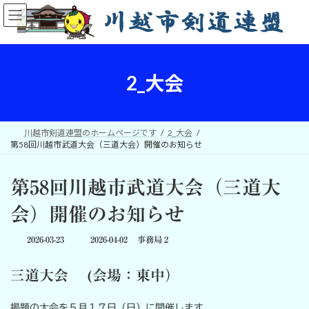
コ
ナ
ン
ビ
テ
ゲ
ン
ー
ツ
シ
へ
ョ
2_大会
ス
ン
キ
に
ッ
移
プ
動
川越市剣道連盟のホームページです
2_大会
第58回川越市武道大会（三道大会）開催のお知らせ
第58回川越市武道大会（三道大
会）開催のお知らせ
最
2026-03-23
2026-04-02
事務局２
終
更
三道大会 (会場：東中）
新
日
時
掲題の大会を５月１７日（日）に開催します。