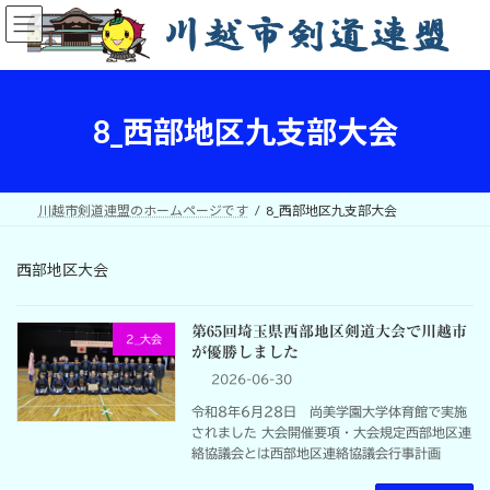
コ
ナ
ン
ビ
テ
ゲ
ン
ー
ツ
シ
へ
ョ
8_西部地区九支部大会
ス
ン
キ
に
ッ
移
プ
動
川越市剣道連盟のホームページです
8_西部地区九支部大会
西部地区大会
第65回埼玉県西部地区剣道大会で川越市
2_大会
が優勝しました
2026-06-30
令和8年6月28日 尚美学園大学体育館で実施
されました 大会開催要項・大会規定西部地区連
絡協議会とは西部地区連絡協議会行事計画