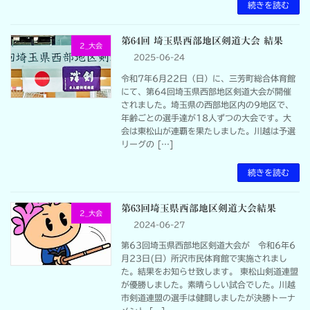
続きを読む
第64回 埼玉県西部地区剣道大会 結果
2_大会
2025-06-24
令和7年6月22日（日）に、三芳町総合体育館
にて、第64回埼玉県西部地区剣道大会が開催
されました。埼玉県の西部地区内の9地区で、
年齢ごとの選手達が18人ずつの大会です。大
会は東松山が連覇を果たしました。川越は予選
リーグの […]
続きを読む
第63回埼玉県西部地区剣道大会結果
2_大会
2024-06-27
第63回埼玉県西部地区剣道大会が 令和6年6
月23日(日）所沢市民体育館で実施されまし
た。結果をお知らせ致します。 東松山剣道連盟
が優勝しました。素晴らしい試合でした。川越
市剣道連盟の選手は健闘しましたが決勝トーナ