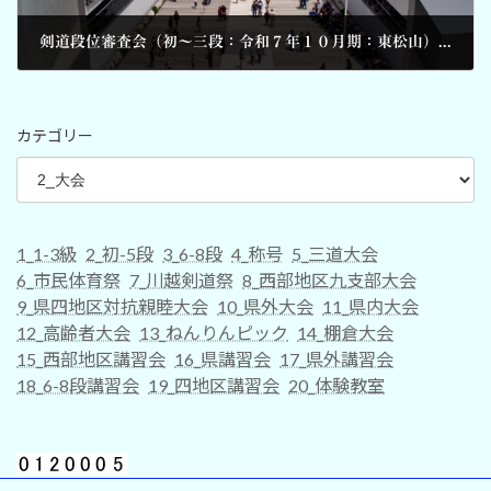
剣道段位審査会（初～三段：令和７年１０月期：東松山） 要項
2025-08-10
カテゴリー
1_1-3級
2_初-5段
3_6-8段
4_称号
5_三道大会
6_市民体育祭
7_川越剣道祭
8_西部地区九支部大会
9_県四地区対抗親睦大会
10_県外大会
11_県内大会
12_高齢者大会
13_ねんりんピック
14_棚倉大会
15_西部地区講習会
16_県講習会
17_県外講習会
18_6-8段講習会
19_四地区講習会
20_体験教室