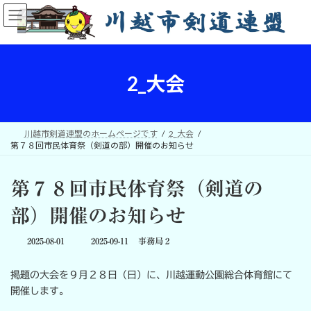
コ
ナ
ン
ビ
テ
ゲ
ン
ー
ツ
シ
へ
ョ
2_大会
ス
ン
キ
に
ッ
移
プ
動
川越市剣道連盟のホームページです
2_大会
第７８回市民体育祭（剣道の部）開催のお知らせ
第７８回市民体育祭（剣道の
部）開催のお知らせ
最
2025-08-01
2025-09-11
事務局２
終
更
掲題の大会を９月２８日（日）に、川越運動公園総合体育館にて
新
日
開催します。
時