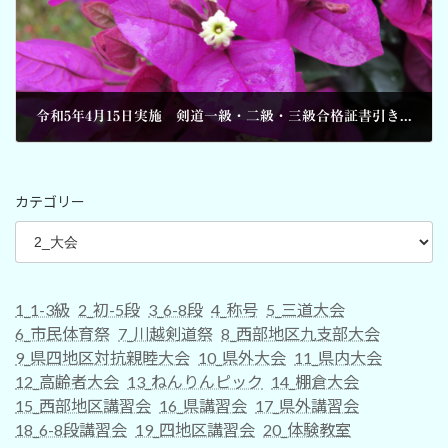
令和5年4月15日実施 剣道一級・二級・三級合格証書引き渡し
2023-05-21
カテゴリー
1_1-3級
2_初-5段
3_6-8段
4_称号
5_三道大会
6_市民体育祭
7_川越剣道祭
8_西部地区九支部大会
9_県四地区対抗親睦大会
10_県外大会
11_県内大会
12_高齢者大会
13_ねんりんピック
14_棚倉大会
15_西部地区講習会
16_県講習会
17_県外講習会
18_6-8段講習会
19_四地区講習会
20_体験教室