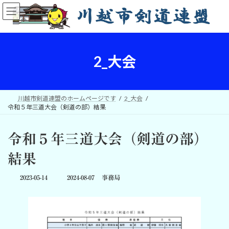
コ
ナ
ン
ビ
テ
ゲ
ン
ー
ツ
シ
へ
ョ
2_大会
ス
ン
キ
に
ッ
移
プ
動
川越市剣道連盟のホームページです
2_大会
令和５年三道大会（剣道の部）結果
令和５年三道大会（剣道の部）
結果
最
2023-05-14
2024-08-07
事務局
終
更
新
日
時