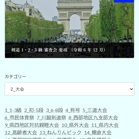
剣道 1・2・3 級 審査会 要項 （令和 6 年 12 月）
2024-10-20
カテゴリー
1_1-3級
2_初-5段
3_6-8段
4_称号
5_三道大会
6_市民体育祭
7_川越剣道祭
8_西部地区九支部大会
9_県四地区対抗親睦大会
10_県外大会
11_県内大会
12_高齢者大会
13_ねんりんピック
14_棚倉大会