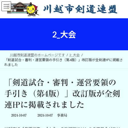
コ
ナ
ン
ビ
テ
ゲ
ン
ー
ツ
シ
へ
ョ
2_大会
ス
ン
キ
に
ッ
移
プ
動
川越市剣道連盟のホームページです
2_大会
「剣道試合・審判・運営要領の手引き（第4版）」改訂版が全剣連㏋に掲載さ
れました
「剣道試合・審判・運営要領の
手引き（第4版）」改訂版が全剣
連㏋に掲載されました
最
2024-10-07
2024-10-07
事務局
終
更