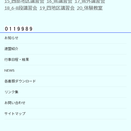
15_西部地区講習会
16_県講習会
17_県外講習会
18_6-8段講習会
19_四地区講習会
20_体験教室
お知らせ
連盟紹介
行事日程・結果
NEWS
各書類ダウンロード
リンク集
お問い合わせ
サイトマップ