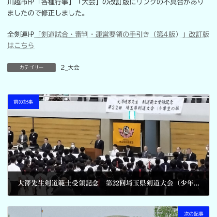
川越市㏋「各種行事」「大会」の改訂版にリンクの不具合があり
新
日
ましたので修正しました。
時
:
全剣連㏋
「剣道試合・審判・運営要領の手引き（第4版）」改訂版
はこちら
2_大会
カテゴリー
前の記事
大澤先生剣道範士受領記念 第22回埼玉県剣道大会（少年の部）結果
2024-10-07
次の記事