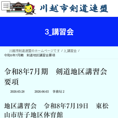
コ
ナ
ン
ビ
テ
ゲ
ン
ー
ツ
シ
へ
ョ
3_講習会
ス
ン
キ
に
ッ
移
プ
動
川越市剣道連盟のホームページです
3_講習会
令和8年7月期 剣道地区講習会要項
令和8年7月期 剣道地区講習会
要項
最
2026-05-28
2026-06-03
事務局２
終
更
地区講習会 令和8年7月19日 東松
新
日
山市唐子地区体育館
時