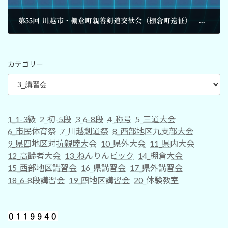
第55回 川越市・棚倉町親善剣道交歓会（棚倉町遠征） 参加者募集要項
2026-06-02
カテゴリー
1_1-3級
2_初-5段
3_6-8段
4_称号
5_三道大会
6_市民体育祭
7_川越剣道祭
8_西部地区九支部大会
9_県四地区対抗親睦大会
10_県外大会
11_県内大会
12_高齢者大会
13_ねんりんピック
14_棚倉大会
15_西部地区講習会
16_県講習会
17_県外講習会
18_6-8段講習会
19_四地区講習会
20_体験教室