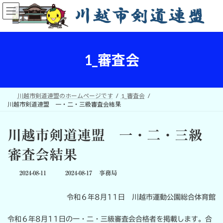
コ
ナ
ン
ビ
テ
ゲ
ン
ー
ツ
シ
へ
ョ
1_審査会
ス
ン
キ
に
ッ
移
プ
動
川越市剣道連盟のホームページです
1_審査会
川越市剣道連盟 一・二・三級審査会結果
川越市剣道連盟 一・二・三級
審査会結果
最
2024-08-11
2024-08-17
事務局
終
更
令和６年8月11日 川越市運動公園総合体育館
新
日
時
令和６年8月11日の一・二・三級審査会合格者を掲載します。合