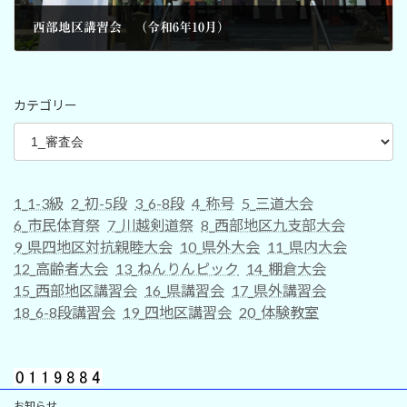
西部地区講習会 （令和6年10月）
2024-08-13
カテゴリー
1_1-3級
2_初-5段
3_6-8段
4_称号
5_三道大会
6_市民体育祭
7_川越剣道祭
8_西部地区九支部大会
9_県四地区対抗親睦大会
10_県外大会
11_県内大会
12_高齢者大会
13_ねんりんピック
14_棚倉大会
15_西部地区講習会
16_県講習会
17_県外講習会
18_6-8段講習会
19_四地区講習会
20_体験教室
お知らせ