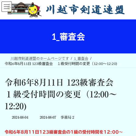
コ
ナ
ン
ビ
テ
ゲ
ン
ー
ツ
シ
へ
ョ
1_審査会
ス
ン
キ
に
ッ
移
プ
動
川越市剣道連盟のホームページです
1_審査会
令和6年8月11日 123級審査会 １級受付時間の変更（12:00～12:20)
令和6年8月11日 123級審査会
１級受付時間の変更（12:00～
12:20)
最
2024-08-04
2024-08-07
事務局２
終
更
令和6年8月11日123級審査会の1級の受付時間を12:00～
新