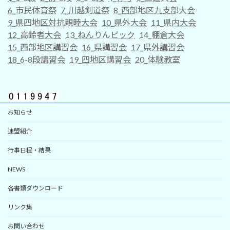
6_市民体育祭
7_川越剣道祭
8_西部地区九支部大会
9_県四地区対抗親睦大会
10_県外大会
11_県内大会
12_高齢者大会
13_ねんりんピック
14_棚倉大会
15_西部地区講習会
16_県講習会
17_県外講習会
18_6-8段講習会
19_四地区講習会
20_体験教室
お知らせ
連盟紹介
行事日程・結果
NEWS
各書類ダウンロード
リンク集
お問い合わせ