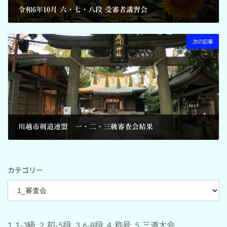
令和6年10月 六・七・八段 受審者講習会
2024-08-02
次の記事
川越市剣道連盟 一・二・三級審査会結果
2024-08-11
カテゴリー
1_1-3級
2_初-5段
3_6-8段
4_称号
5_三道大会