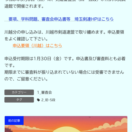
:
道館で開催されます。
要項、学科問題、審査会申込書等 埼玉剣連HPはこちら
川越分の申し込みは、川越市剣道連盟で取り纏めます。申込要領
をよく確認して下さい。
申込要領（川越）はこちら
申込受付期限は1月30日（金）です。申込書及び審査料とも必着
です。
期限までに審査料が振り込まれていない場合には受審できません
ので、ご留意ください。
1_審査会
カテゴリー
タグ
2_初-5段
前の記事