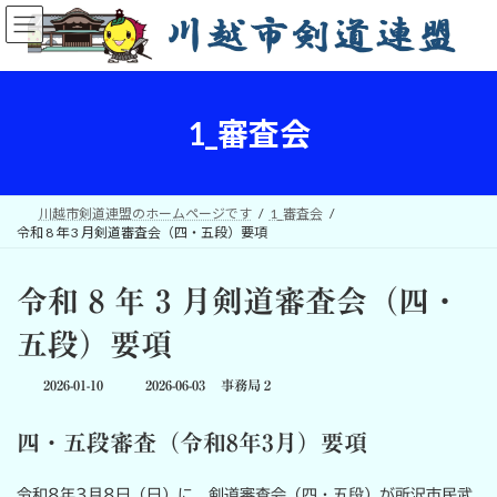
コ
ナ
ン
ビ
テ
ゲ
ン
ー
ツ
シ
へ
ョ
1_審査会
ス
ン
キ
に
ッ
移
プ
動
川越市剣道連盟のホームページです
1_審査会
令和 8 年 3 月剣道審査会（四・五段）要項
令和 8 年 3 月剣道審査会（四・
五段）要項
最
2026-01-10
2026-06-03
事務局２
終
更
四・五段審査（令和8年3月）要項
新
日
時
令和8年3月8日（日）に、剣道審査会（四・五段）が所沢市民武