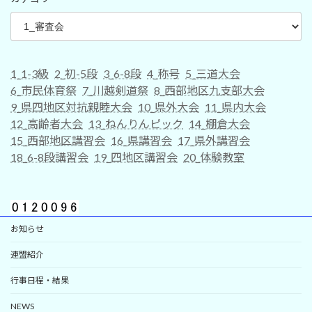
1_1-3級
2_初-5段
3_6-8段
4_称号
5_三道大会
6_市民体育祭
7_川越剣道祭
8_西部地区九支部大会
9_県四地区対抗親睦大会
10_県外大会
11_県内大会
12_高齢者大会
13_ねんりんピック
14_棚倉大会
15_西部地区講習会
16_県講習会
17_県外講習会
18_6-8段講習会
19_四地区講習会
20_体験教室
お知らせ
連盟紹介
行事日程・結果
NEWS