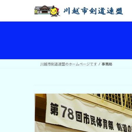
コ
ナ
ン
ビ
テ
ゲ
ン
ー
ツ
シ
へ
ョ
ス
ン
キ
に
ッ
移
川越市剣道連盟のホームページです
事務局
プ
動