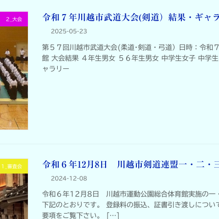
令和７年川越市武道大会(剣道）結果・ギャ
2_大会
2025-05-23
第５７回川越市武道大会(柔道･剣道・弓道）日時：令和
館 大会結果 ４年生男女 ５６年生男女 中学生女子 中学
ャラリー
令和６年12月8日 川越市剣道連盟一・二・
1_審査会
2024-12-08
令和６年12月8日 川越市運動公園総合体育館実施の一
下記のとおりです。 登録料の振込、証書引き渡しについ
要項をご覧下さい。 […]