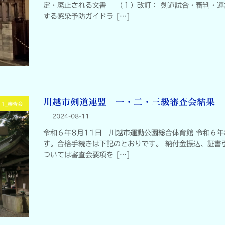
定・廃止される文書 （１）改訂： 剣道試合・審判・運
する感染予防ガイドラ […]
川越市剣道連盟 一・二・三級審査会結果
1_審査会
2024-08-11
令和６年8月11日 川越市運動公園総合体育館 令和６
す。合格手続きは下記のとおりです。 納付金振込、証書
ついては審査会要項を […]