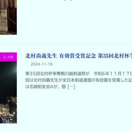
北村尚義先生 有効賞受賞記念 第35回北村杯
2_大会
2024-11-19
第35回北村杯争奪戦川越剣道祭が 令和6年１１月１７
回は北村尚義先生が全日本剣道連盟の有効賞を受賞した記
は名細剣友会Aが、個 […]