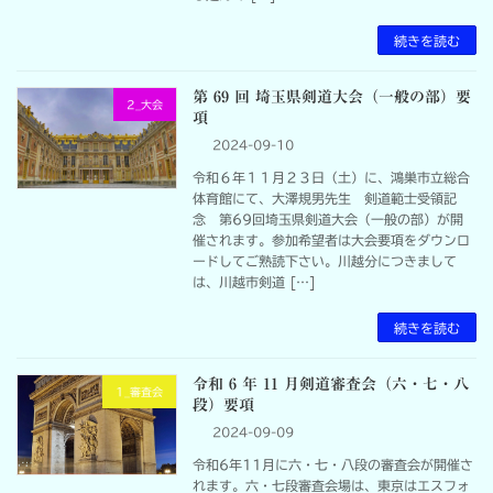
続きを読む
第 69 回 埼玉県剣道大会（一般の部）要
2_大会
項
2024-09-10
令和６年１１月２３日（土）に、鴻巣市立総合
体育館にて、大澤規男先生 剣道範士受領記
念 第69回埼玉県剣道大会（一般の部）が開
催されます。参加希望者は大会要項をダウンロ
ードしてご熟読下さい。川越分につきまして
は、川越市剣道 […]
続きを読む
令和 6 年 11 月剣道審査会（六・七・八
1_審査会
段）要項
2024-09-09
令和6年11月に六・七・八段の審査会が開催さ
れます。六・七段審査会場は、東京はエスフォ