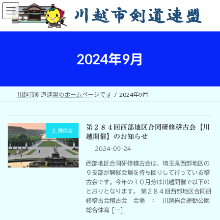
コ
ナ
ン
ビ
テ
ゲ
ン
ー
ツ
シ
へ
ョ
2024年9月
ス
ン
キ
に
ッ
移
プ
動
川越市剣道連盟のホームページです
2024年9月
第２８４回西部地区合同研修稽古会【川
3_講習会
越開催】のお知らせ
2024-09-24
西部地区合同研修稽古会は、埼玉県西部地区の
９支部が開催会場を持ち回りして行っている稽
古会です。今年の１０月分は川越開催で以下の
とおりとなります。 第２８４回西部地区合同研
修稽古会稽古会 会場 ： 川越総合運動公園
総合体育 […]