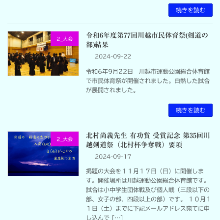
続きを読む
令和6年度第77回川越市民体育祭(剣道の
2_大会
部)結果
2024-09-22
令和6年9月22日 川越市運動公園総合体育館
で市民体育祭が開催されました。白熱した試合
が展開されました。
続きを読む
北村尚義先生 有功賞 受賞記念 第35回川
2_大会
越剣道祭（北村杯争奪戦）要項
2024-09-17
掲題の大会を１１月１７日（日）に開催しま
す。開催場所は川越運動公園総合体育館です。
試合は小中学生団体戦及び個人戦（三段以下の
部、女子の部、四段以上の部）です。 １０月１
１日（土）までに下記メールアドレス宛てに申
し込んで […]