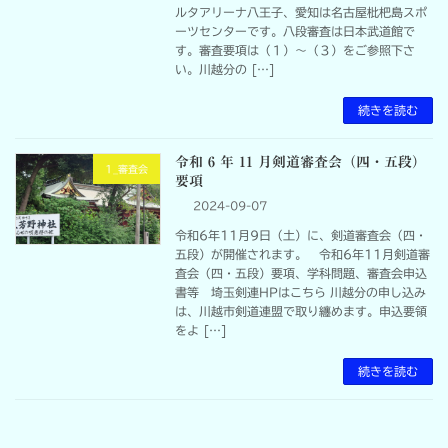
ルタアリーナ八王子、愛知は名古屋枇杷島スポ
ーツセンターです。八段審査は日本武道館で
す。審査要項は（１）～（３）をご参照下さ
い。川越分の […]
続きを読む
令和 6 年 11 月剣道審査会（四・五段）
1_審査会
要項
2024-09-07
令和6年11月9日（土）に、剣道審査会（四・
五段）が開催されます。 令和6年11月剣道審
査会（四・五段）要項、学科問題、審査会申込
書等 埼玉剣連HPはこちら 川越分の申し込み
は、川越市剣道連盟で取り纏めます。申込要領
をよ […]
続きを読む