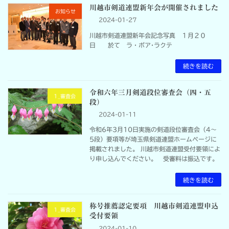
川越市剣道連盟新年会が開催されました
お知らせ
2024-01-27
川越市剣道連盟新年会記念写真 １月２０
日 於て ラ・ボア･ラクテ
続きを読む
令和六年三月剣道段位審査会（四・五
1_審査会
段）
2024-01-11
令和6年3月10日実施の剣道段位審査会（4～
5段）要項等が埼玉県剣道連盟ホームページに
掲載されました。 川越市剣道連盟受付要領によ
り申し込んでください。 受審料は振込です。
続きを読む
称号推薦認定要項 川越市剣道連盟申込
1_審査会
受付要領
2024-01-10