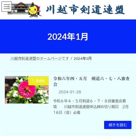
コ
ナ
ン
ビ
テ
ゲ
ン
ー
ツ
シ
へ
ョ
2024年1月
ス
ン
キ
に
ッ
移
プ
動
川越市剣道連盟のホームページです
2024年1月
令和六年四・五月 剣道六・七・八審査
1_審査会
会
2024-01-28
令和６年４・５月剣道６・７・８段審査会要
項 川越市剣道連盟申込締め切り期日 2月
16日（金）必着
続きを読む