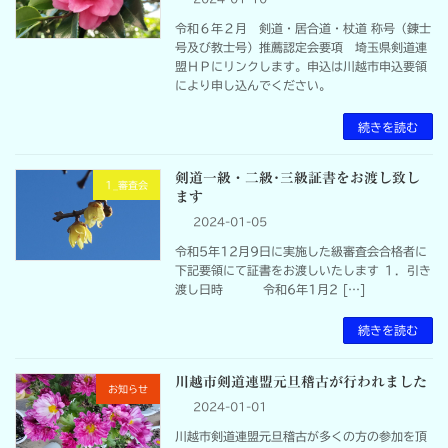
令和６年２月 剣道・居合道・杖道 称号（錬士
号及び教士号）推薦認定会要項 埼玉県剣道連
盟ＨＰにリンクします。申込は川越市申込要領
により申し込んでください。
続きを読む
剣道一級・二級･三級証書をお渡し致し
1_審査会
ます
2024-01-05
令和5年12月9日に実施した級審査会合格者に
下記要領にて証書をお渡しいたします １．引き
渡し日時 令和6年1月2 […]
続きを読む
川越市剣道連盟元旦稽古が行われました
お知らせ
2024-01-01
川越市剣道連盟元旦稽古が多くの方の参加を頂