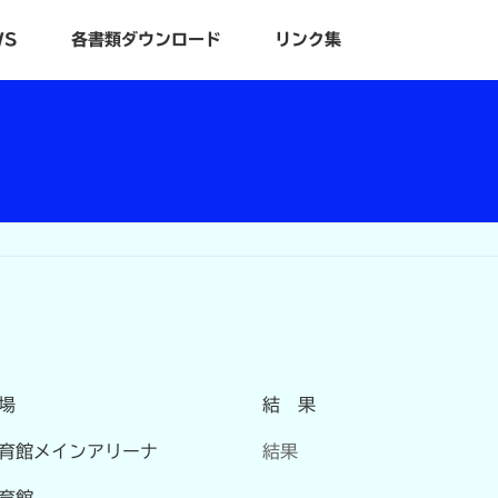
WS
各書類ダウンロード
リンク集
場
結 果
育館メインアリーナ
結果
育館