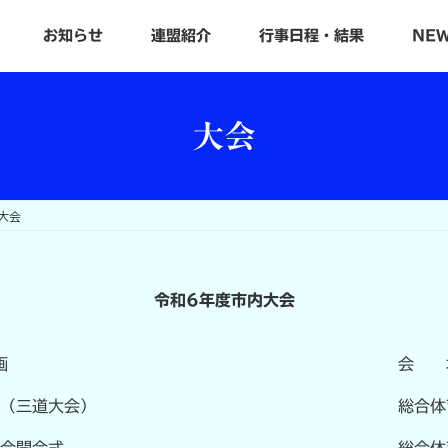
お知らせ
連盟紹介
行事日程・結果
NE
大会
大会
令和6年度市内大会
画
会 
会（三道大会）
総合体
総合開会式
総合体