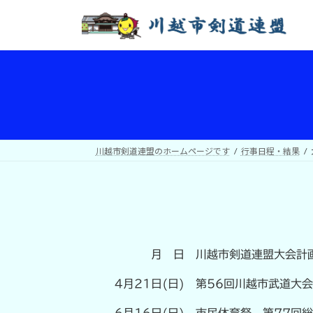
コ
ナ
ン
ビ
テ
ゲ
ン
ー
ツ
シ
へ
ョ
ス
ン
キ
に
ッ
移
川越市剣道連盟のホームページです
行事日程・結果
プ
動
月 日
川越市剣道連盟大会計
4月21日(日)
第56回川越市武道大
6月16日(日)
市民体育祭 第77回