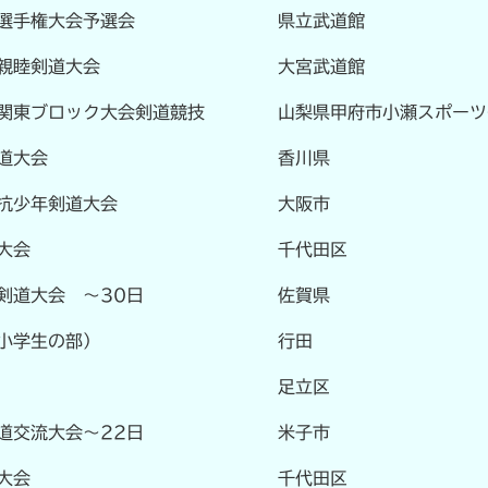
選手権大会予選会
県立武道館
親睦剣道大会
大宮武道館
関東ブロック大会剣道競技
山梨県甲府市小瀬スポーツ
道大会
香川県
抗少年剣道大会
大阪市
大会
千代田区
剣道大会 ～30日
佐賀県
小学生の部）
行田
足立区
道交流大会～22日
米子市
大会
千代田区