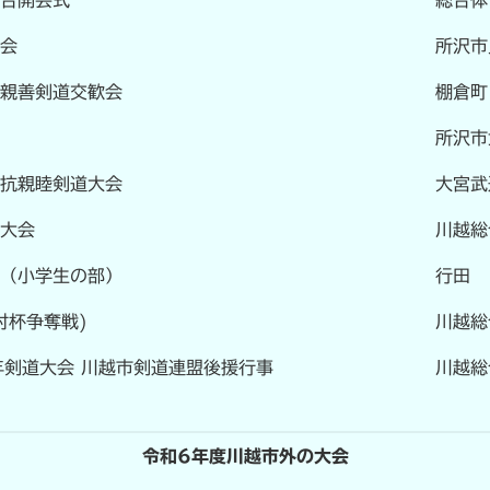
大会
所沢市
市親善剣道交歓会
棚倉町
所沢市
対抗親睦剣道大会
大宮武
道大会
川越総
会（小学生の部）
行田
村杯争奪戦)
川越総
年剣道大会 川越市剣道連盟後援行事
川越総
令和6年度川越市外の大会